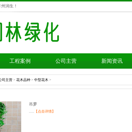
常州润生！
工程案例
公司主营
新闻资讯
公司主营
>
花木品种
>
中型花木
>
吊萝
......
【点击详情】